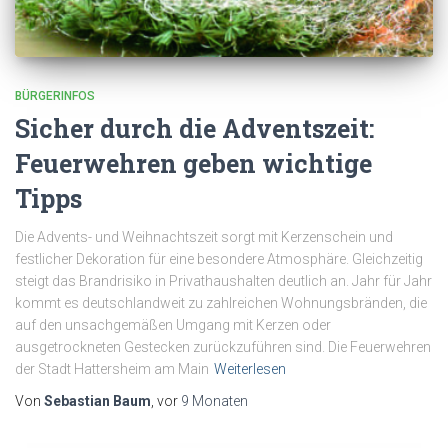
BÜRGERINFOS
Sicher durch die Adventszeit:
Feuerwehren geben wichtige
Tipps
Die Advents- und Weihnachtszeit sorgt mit Kerzenschein und
festlicher Dekoration für eine besondere Atmosphäre. Gleichzeitig
steigt das Brandrisiko in Privathaushalten deutlich an. Jahr für Jahr
kommt es deutschlandweit zu zahlreichen Wohnungsbränden, die
auf den unsachgemäßen Umgang mit Kerzen oder
ausgetrockneten Gestecken zurückzuführen sind. Die Feuerwehren
der Stadt Hattersheim am Main
Weiterlesen
Von
Sebastian Baum
, vor
9 Monaten