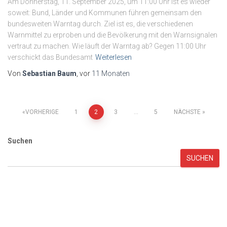
Am Donnerstag, 11. September 2025, um 11:00 Uhr ist es wieder
soweit: Bund, Länder und Kommunen führen gemeinsam den
bundesweiten Warntag durch. Ziel ist es, die verschiedenen
Warnmittel zu erproben und die Bevölkerung mit den Warnsignalen
vertraut zu machen. Wie läuft der Warntag ab? Gegen 11:00 Uhr
verschickt das Bundesamt
Weiterlesen
Von
Sebastian Baum
, vor
11 Monaten
Seitennummerierung
VORHERIGE
1
2
3
…
5
NÄCHSTE
der
Suchen
Beiträge
SUCHEN