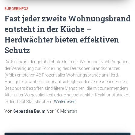
BÜRGERINFOS
Fast jeder zweite Wohnungsbrand
entsteht in der Küche –
Herdwächter bieten effektiven
Schutz
Die Küche ist der gefährlichste Ort in der Wohnung: Nach Angaben
der Vereinigung zur Förderung des Deutschen Brandschutzes
(vfdb) entstehen 48 Prozent aller Wohnungsbrände am Herd.
Häufigste Ursache ist unbeaufsichtigtes oder vergessenes Essen.
Besonders betroffen sind ältere Menschen, die mit zunehmendem
Alter unter Vergesslichkeit oder eingeschränkter Reaktionsfähigkeit
leiden. Laut Statistischem
Weiterlesen
Von
Sebastian Baum
, vor
10 Monaten