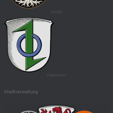
Okriftel
Eddersheim
Stadtverwaltung