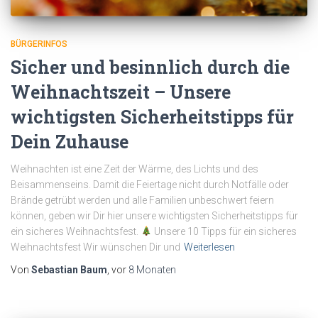
BÜRGERINFOS
Sicher und besinnlich durch die
Weihnachtszeit – Unsere
wichtigsten Sicherheitstipps für
Dein Zuhause
Weihnachten ist eine Zeit der Wärme, des Lichts und des
Beisammenseins. Damit die Feiertage nicht durch Notfälle oder
Brände getrübt werden und alle Familien unbeschwert feiern
können, geben wir Dir hier unsere wichtigsten Sicherheitstipps für
ein sicheres Weihnachtsfest.
Unsere 10 Tipps für ein sicheres
Weihnachtsfest Wir wünschen Dir und
Weiterlesen
Von
Sebastian Baum
, vor
8 Monaten