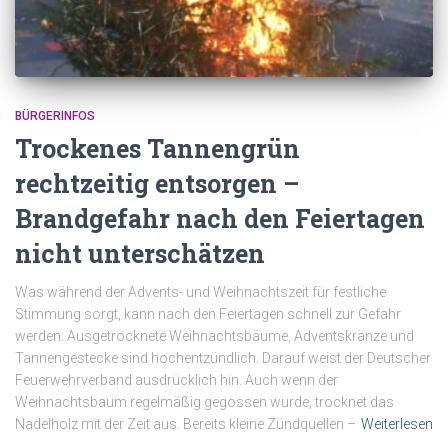
BÜRGERINFOS
Trockenes Tannengrün
rechtzeitig entsorgen –
Brandgefahr nach den Feiertagen
nicht unterschätzen
Was während der Advents- und Weihnachtszeit für festliche
Stimmung sorgt, kann nach den Feiertagen schnell zur Gefahr
werden: Ausgetrocknete Weihnachtsbäume, Adventskränze und
Tannengestecke sind hochentzündlich. Darauf weist der Deutscher
Feuerwehrverband ausdrücklich hin. Auch wenn der
Weihnachtsbaum regelmäßig gegossen wurde, trocknet das
Nadelholz mit der Zeit aus. Bereits kleine Zündquellen –
Weiterlesen