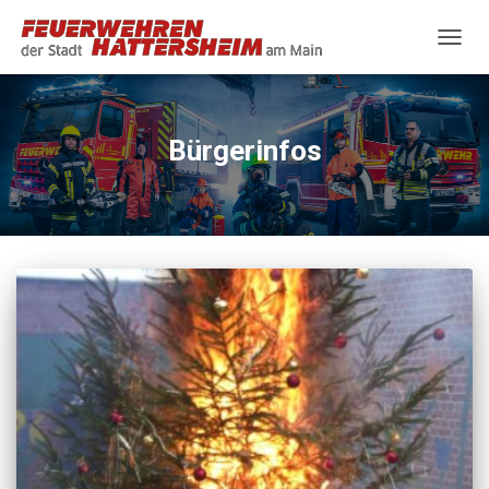
NAVIG
UMSC
Bürgerinfos