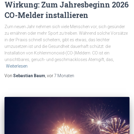
Wirkung: Zum Jahresbeginn 2026
CO-Melder installieren
Zum neuen Jahr nehmen sich viele Menschen vor, sich gesünder
zu ernähren oder mehr Sport zu treiben. Während solche Vorsätze
in der Praxis schnell scheitern, gibt es etwas, das leichter
umzusetzen ist und die Gesundheit dauerhaft schützt: die
Installation von Kohlenmonoxid-(CO-)Meldern. CO ist ein
unsichtbares, geruch- und geschmackloses Atemgift, das,
Weiterlesen
Von
Sebastian Baum
, vor
7 Monaten