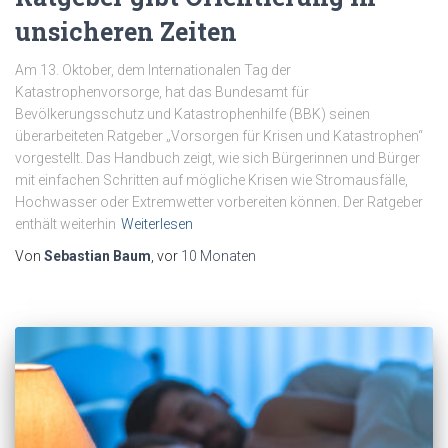
unsicheren Zeiten
Am 13. Oktober, dem Internationalen Tag der
Katastrophenvorsorge, hat das Bundesamt für
Bevölkerungsschutz und Katastrophenhilfe (BBK) seinen
überarbeiteten Ratgeber „Vorsorgen für Krisen und Katastrophen“
vorgestellt. Das Handbuch zeigt, wie sich Bürgerinnen und Bürger
mit einfachen Schritten auf mögliche Krisen wie Stromausfälle,
Hochwasser oder Extremwetter vorbereiten können. Der Ratgeber
enthält weiterhin
Weiterlesen
Von
Sebastian Baum
, vor
10 Monaten