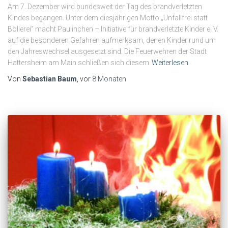
Am 7. Dezember wird bundesweit der Tag des brandverletzten
Kindes begangen. Unter dem diesjährigen Motto „Unfallfrei statt
Böllerei“ macht Paulinchen – Initiative für brandverletzte Kinder e. V.
auf die besonderen Gefahren aufmerksam, denen Kinder rund um
den Jahreswechsel ausgesetzt sind. Die Feuerwehren der Stadt
Hattersheim am Main schließen sich diesem
Weiterlesen
Von
Sebastian Baum
, vor
8 Monaten