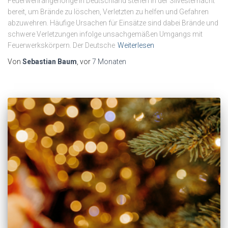
Feuerwehrangehörige in Deutschland stehen in der Silvesternacht
bereit, um Brände zu löschen, Verletzten zu helfen und Gefahren
abzuwehren. Häufige Ursachen für Einsätze sind dabei Brände und
schwere Verletzungen infolge unsachgemäßen Umgangs mit
Feuerwerkskörpern. Der Deutsche
Weiterlesen
Von
Sebastian Baum
, vor
7 Monaten