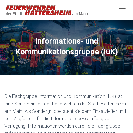
N
A
V
I
G
Informations- und
A
T
Kommunikationsgruppe (IuK)
I
O
N
U
M
S
C
H
Die Fachgruppe Information und Kommunikation (IuK) ist
A
eine Sondereinheit der Feuerwehren der Stadt Hattersheim
L
am Main. Als Sondergruppe steht sie dem Einsatzleiter und
T
E
den Zugführern für die Informationsbeschaffung zur
N
Verfügung. Informationen werden durch die Fachgruppe