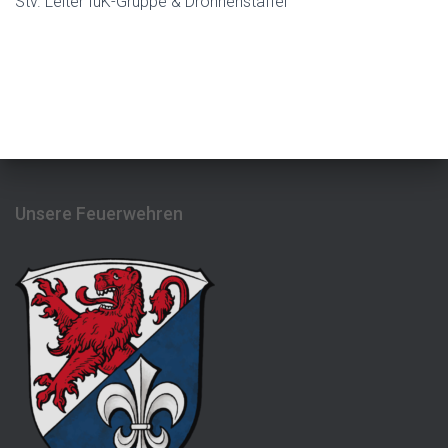
Stv. Leiter IuK-Gruppe & Drohnenstaffel
Unsere Feuerwehren