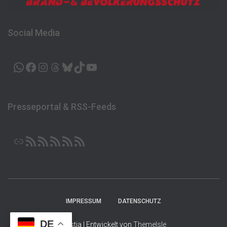
Social Media
WHATSAPP
FACEBOOK
INSTAGRAM
THREADS
BLUESKY
TIKTOK
YOUTUBE
Presseportal & RSS-Feeds
LINK
RSS-FEED
RSS-FEED
RSS-FEED
RSS-FEED
RSS-FEED
IMPRESSUM
DATENSCHUTZ
DE
Hestia | Entwickelt von
ThemeIsle