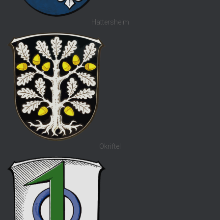
Hattersheim
Okriftel