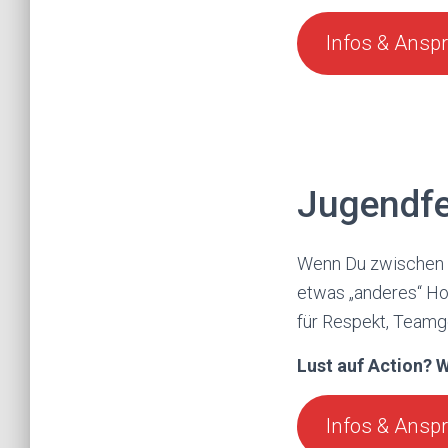
Infos & Ansp
Jugendf
Wenn Du zwischen 10
etwas „anderes“ Hob
für Respekt, Teamg
Lust auf Action? W
Infos & Ansp