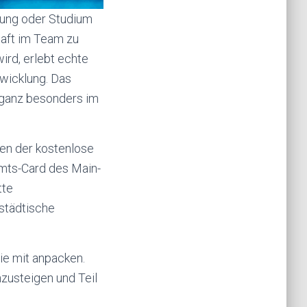
ldung oder Studium
chaft im Team zu
ird, erlebt echte
wicklung. Das
 ganz besonders im
ren der kostenlose
amts-Card des Main-
tte
städtische
ie mit anpacken.
nzusteigen und Teil