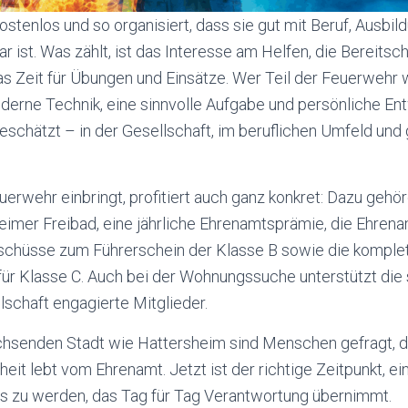
kostenlos und so organisiert, dass sie gut mit Beruf, Ausbi
ar ist. Was zählt, ist das Interesse am Helfen, die Bereits
s Zeit für Übungen und Einsätze. Wer Teil der Feuerwehr w
erne Technik, eine sinnvolle Aufgabe und persönliche Ent
schätzt – in der Gesellschaft, im beruflichen Umfeld und
uerwehr einbringt, profitiert auch ganz konkret: Dazu gehö
sheimer Freibad, eine jährliche Ehrenamtsprämie, die Ehren
schüsse zum Führerschein der Klasse B sowie die komple
r Klasse C. Auch bei der Wohnungssuche unterstützt die 
chaft engagierte Mitglieder.
chsenden Stadt wie Hattersheim sind Menschen gefragt, d
eit lebt vom Ehrenamt. Jetzt ist der richtige Zeitpunkt, ei
s zu werden, das Tag für Tag Verantwortung übernimmt.