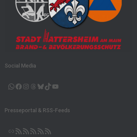
Social Media
WHATSAPP
FACEBOOK
INSTAGRAM
THREADS
BLUESKY
TIKTOK
YOUTUBE
Presseportal & RSS-Feeds
LINK
RSS-FEED
RSS-FEED
RSS-FEED
RSS-FEED
RSS-FEED