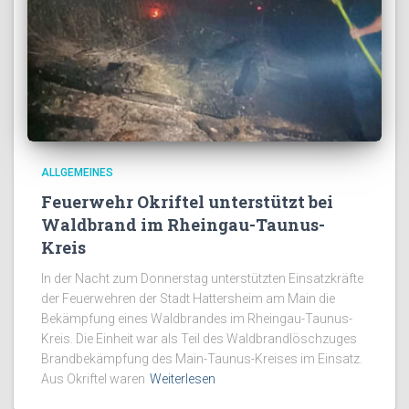
ALLGEMEINES
Feuerwehr Okriftel unterstützt bei
Waldbrand im Rheingau-Taunus-
Kreis
In der Nacht zum Donnerstag unterstützten Einsatzkräfte
der Feuerwehren der Stadt Hattersheim am Main die
Bekämpfung eines Waldbrandes im Rheingau-Taunus-
Kreis. Die Einheit war als Teil des Waldbrandlöschzuges
Brandbekämpfung des Main-Taunus-Kreises im Einsatz.
Aus Okriftel waren
Weiterlesen