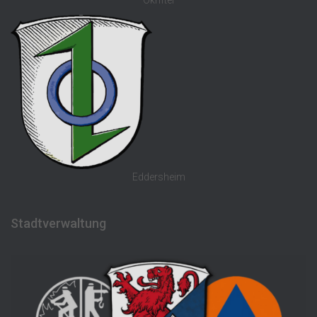
Okriftel
Eddersheim
Stadtverwaltung