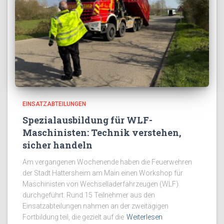
EINSATZABTEILUNGEN
Spezialausbildung für WLF-
Maschinisten: Technik verstehen,
sicher handeln
Am vergangenen Wochenende haben die Feuerwehren
der Stadt Hattersheim am Main einen Workshop für
Maschinisten von Wechselladerfahrzeugen (WLF)
durchgeführt. Rund 15 Teilnehmer aus den
Einsatzabteilungen nahmen an der zweitägigen
Fortbildung teil, die gezielt auf die
Weiterlesen