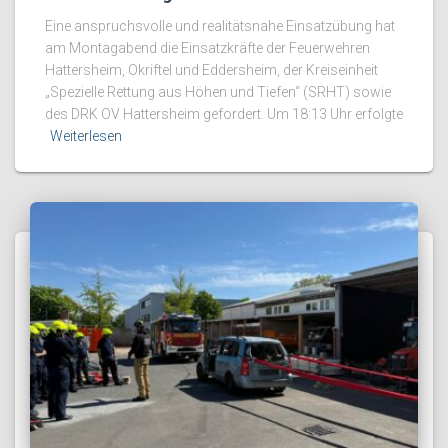
Eine anspruchsvolle und realitätsnahe Einsatzübung hat
am Montagabend die Einsatzkräfte der Feuerwehren
Hattersheim, Okriftel und Eddersheim, der Kreiseinheit
„Spezielle Rettung aus Höhen und Tiefen“ (SRHT) sowie
des DRK OV Hattersheim gefordert. Um 18:13 Uhr erfolgte
Weiterlesen