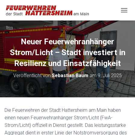
N
A
V
I
G
Neuer Feuerwehranhänger
A
T
Strom/Licht – Stadt investiert in
I
O
Resilienz und Einsatzfähigkeit
N
U
Veröffentlicht von
Sebastian Baum
am
9. Juli 2025
M
S
C
H
A
L
Die Feuerwehren der Stadt Hattersheim am Main haben
T
einen neuen Feuerwehranhänger Strom/Licht (FwA-
E
N
Strom/Licht) offiziell in Dienst gestellt. Das leistungsstarke
Aggregat dient in erster Linie der Notstromversorgung des