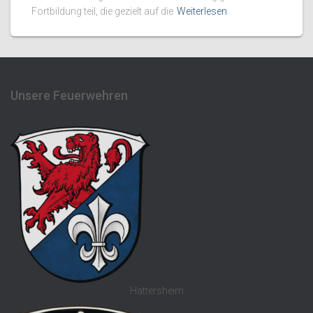
Fortbildung teil, die gezielt auf die
Weiterlesen
Unsere Feuerwehren
Hattersheim