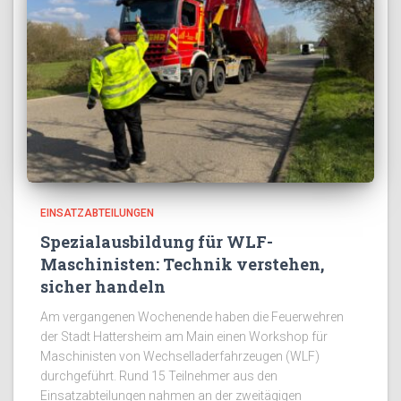
EINSATZABTEILUNGEN
Spezialausbildung für WLF-
Maschinisten: Technik verstehen,
sicher handeln
Am vergangenen Wochenende haben die Feuerwehren
der Stadt Hattersheim am Main einen Workshop für
Maschinisten von Wechselladerfahrzeugen (WLF)
durchgeführt. Rund 15 Teilnehmer aus den
Einsatzabteilungen nahmen an der zweitägigen