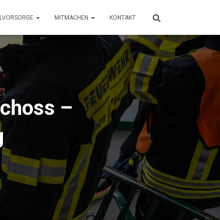
LLVORSORGE
MITMACHEN
KONTAKT
choss –
g