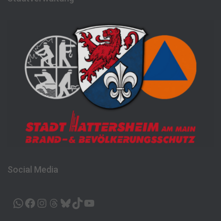
Social Media
WHATSAPP
FACEBOOK
INSTAGRAM
THREADS
BLUESKY
TIKTOK
YOUTUBE