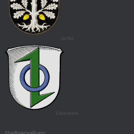
Okriftel
Eddersheim
Stadtverwaltung