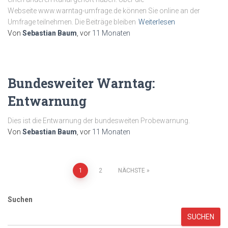
Webseite www.warntag-umfrage.de können Sie online an der
Umfrage teilnehmen. Die Beiträge bleiben
Weiterlesen
Von
Sebastian Baum
, vor
11 Monaten
Bundesweiter Warntag:
Entwarnung
Dies ist die Entwarnung der bundesweiten Probewarnung.
Von
Sebastian Baum
, vor
11 Monaten
Seitennummerierung
1
2
NÄCHSTE
der
Suchen
Beiträge
SUCHEN