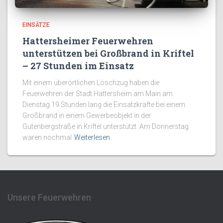
EINSÄTZE
Hattersheimer Feuerwehren
unterstützen bei Großbrand in Kriftel
– 27 Stunden im Einsatz
Mit einem überörtlichen Löschzug haben die
Feuerwehren der Stadt Hattersheim am Main am
Dienstag 19 Stunden lang die Einsatzkräfte bei einem
Großbrand in einem Gewerbeobjekt in der
Gutenbergstraße in Kriftel unterstützt. Am Donnerstag
waren nochmal
Weiterlesen
Unsere Feuerwehren