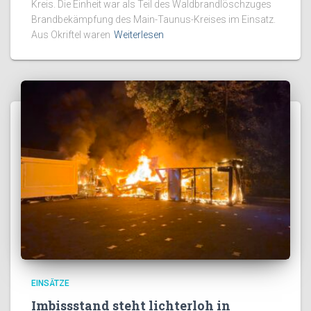
Kreis. Die Einheit war als Teil des Waldbrandlöschzuges
Brandbekämpfung des Main-Taunus-Kreises im Einsatz.
Aus Okriftel waren
Weiterlesen
EINSÄTZE
Imbissstand steht lichterloh in