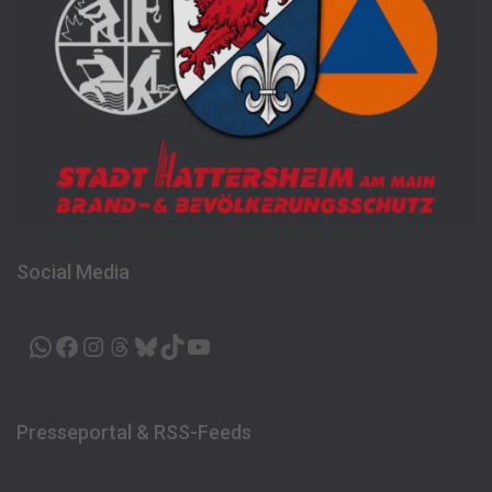
Social Media
WHATSAPP
FACEBOOK
INSTAGRAM
THREADS
BLUESKY
TIKTOK
YOUTUBE
Presseportal & RSS-Feeds