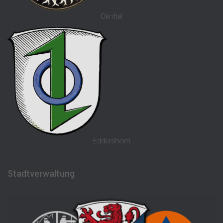
Okriftel
Eddersheim
Stadtverwaltung