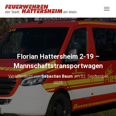
N
A
V
I
G
A
T
I
O
Florian Hattersheim 2-19 –
N
U
Mannschaftstransportwagen
M
S
Veröffentlicht von
Sebastian Baum
am
22. September
C
H
2025
A
L
T
E
N