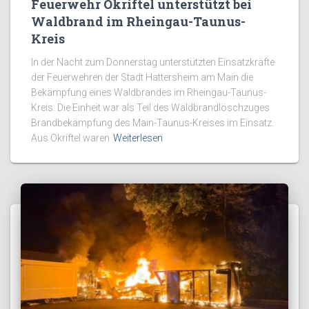
Feuerwehr Okriftel unterstützt bei
Waldbrand im Rheingau-Taunus-
Kreis
In der Nacht zum Donnerstag unterstützten Einsatzkräfte
der Feuerwehren der Stadt Hattersheim am Main die
Bekämpfung eines Waldbrandes im Rheingau-Taunus-
Kreis. Die Einheit war als Teil des Waldbrandlöschzuges
Brandbekämpfung des Main-Taunus-Kreises im Einsatz.
Aus Okriftel waren
Weiterlesen