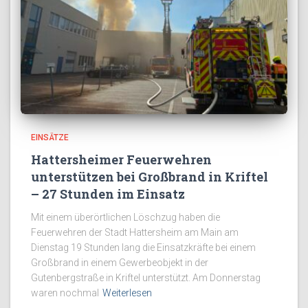
EINSÄTZE
Hattersheimer Feuerwehren
unterstützen bei Großbrand in Kriftel
– 27 Stunden im Einsatz
Mit einem überörtlichen Löschzug haben die
Feuerwehren der Stadt Hattersheim am Main am
Dienstag 19 Stunden lang die Einsatzkräfte bei einem
Großbrand in einem Gewerbeobjekt in der
Gutenbergstraße in Kriftel unterstützt. Am Donnerstag
waren nochmal
Weiterlesen