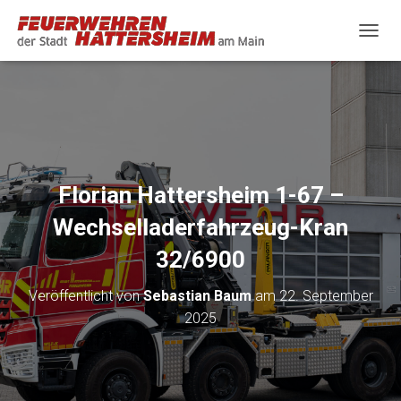
N
A
V
I
G
A
T
I
O
Florian Hattersheim 1-67 –
N
U
Wechselladerfahrzeug-Kran
M
S
32/6900
C
H
Veröffentlicht von
Sebastian Baum
am
22. September
A
2025
L
T
E
N