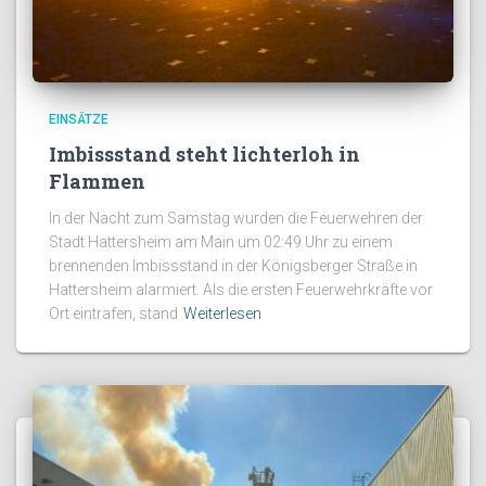
EINSÄTZE
Imbissstand steht lichterloh in
Flammen
In der Nacht zum Samstag wurden die Feuerwehren der
Stadt Hattersheim am Main um 02:49 Uhr zu einem
brennenden Imbissstand in der Königsberger Straße in
Hattersheim alarmiert. Als die ersten Feuerwehrkräfte vor
Ort eintrafen, stand
Weiterlesen