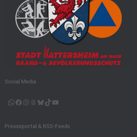
Social Media
WHATSAPP
FACEBOOK
INSTAGRAM
THREADS
BLUESKY
TIKTOK
YOUTUBE
Presseportal & RSS-Feeds