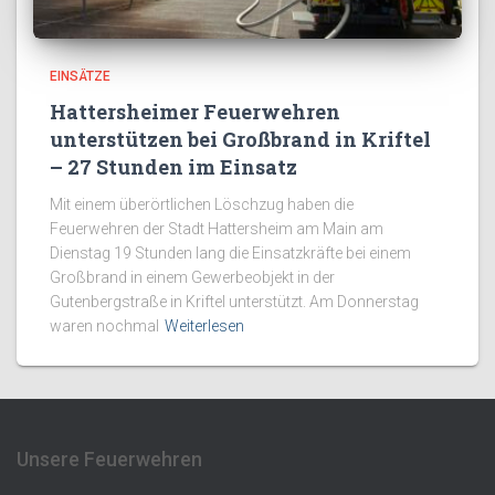
EINSÄTZE
Hattersheimer Feuerwehren
unterstützen bei Großbrand in Kriftel
– 27 Stunden im Einsatz
Mit einem überörtlichen Löschzug haben die
Feuerwehren der Stadt Hattersheim am Main am
Dienstag 19 Stunden lang die Einsatzkräfte bei einem
Großbrand in einem Gewerbeobjekt in der
Gutenbergstraße in Kriftel unterstützt. Am Donnerstag
waren nochmal
Weiterlesen
Unsere Feuerwehren