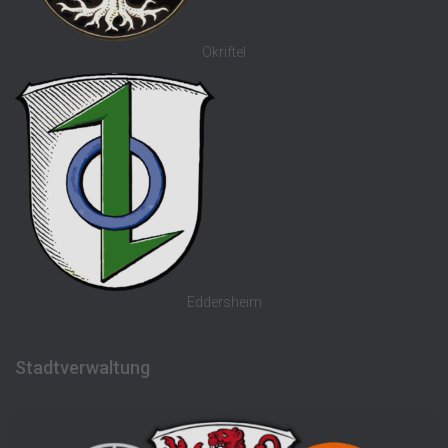
Okriftel
Eddersheim
Stadtverwaltung