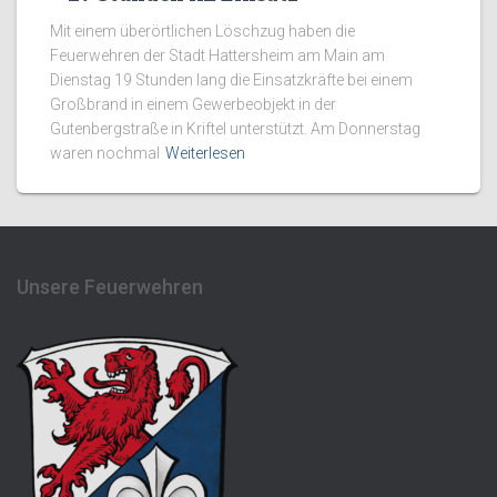
Mit einem überörtlichen Löschzug haben die
Feuerwehren der Stadt Hattersheim am Main am
Dienstag 19 Stunden lang die Einsatzkräfte bei einem
Großbrand in einem Gewerbeobjekt in der
Gutenbergstraße in Kriftel unterstützt. Am Donnerstag
waren nochmal
Weiterlesen
Unsere Feuerwehren