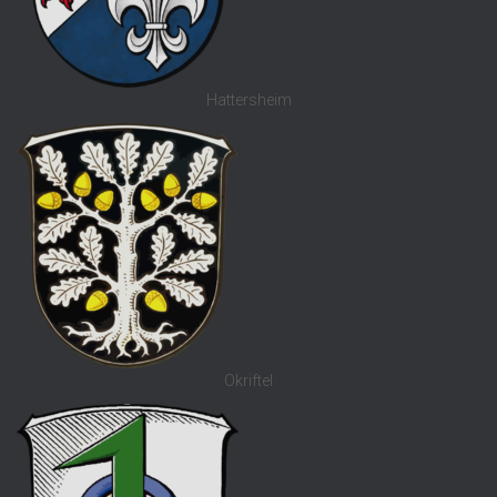
Hattersheim
Okriftel