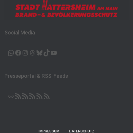
Social Media
WHATSAPP
FACEBOOK
INSTAGRAM
THREADS
BLUESKY
TIKTOK
YOUTUBE
Presseportal & RSS-Feeds
LINK
RSS-FEED
RSS-FEED
RSS-FEED
RSS-FEED
RSS-FEED
IMPRESSUM
DATENSCHUTZ