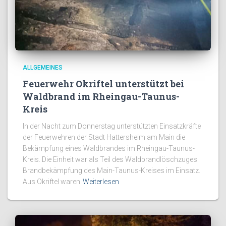
ALLGEMEINES
Feuerwehr Okriftel unterstützt bei
Waldbrand im Rheingau-Taunus-
Kreis
In der Nacht zum Donnerstag unterstützten Einsatzkräfte
der Feuerwehren der Stadt Hattersheim am Main die
Bekämpfung eines Waldbrandes im Rheingau-Taunus-
Kreis. Die Einheit war als Teil des Waldbrandlöschzuges
Brandbekämpfung des Main-Taunus-Kreises im Einsatz.
Aus Okriftel waren
Weiterlesen