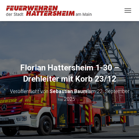
N
A
V
I
G
A
T
I
O
Florian Hattersheim 1-30 –
N
U
Drehleiter mit Korb 23/12
M
S
Veröffentlicht von
Sebastian Baum
am
22. September
C
H
2025
A
L
T
E
N