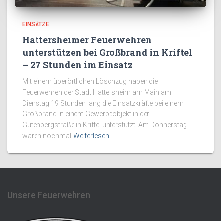
EINSÄTZE
Hattersheimer Feuerwehren
unterstützen bei Großbrand in Kriftel
– 27 Stunden im Einsatz
Mit einem überörtlichen Löschzug haben die
Feuerwehren der Stadt Hattersheim am Main am
Dienstag 19 Stunden lang die Einsatzkräfte bei einem
Großbrand in einem Gewerbeobjekt in der
Gutenbergstraße in Kriftel unterstützt. Am Donnerstag
waren nochmal
Weiterlesen
Unsere Feuerwehren