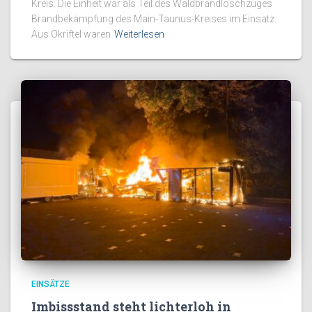
Kreis. Die Einheit war als Teil des Waldbrandlöschzuges
Brandbekämpfung des Main-Taunus-Kreises im Einsatz.
Aus Okriftel waren
Weiterlesen
EINSÄTZE
Imbissstand steht lichterloh in