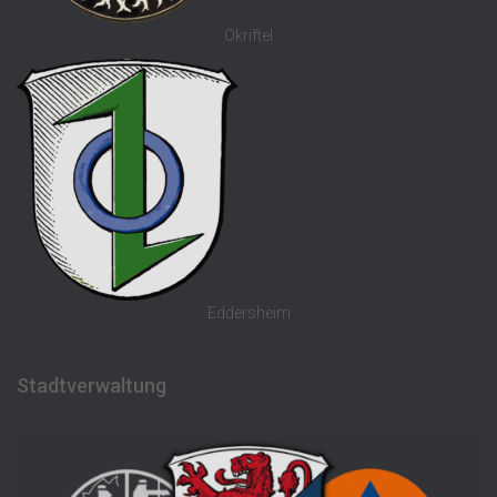
Okriftel
Eddersheim
Stadtverwaltung