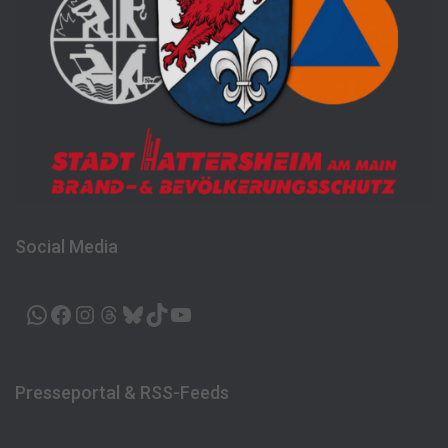
Social Media
WHATSAPP
FACEBOOK
INSTAGRAM
THREADS
BLUESKY
TIKTOK
YOUTUBE
Presseportal & RSS-Feeds