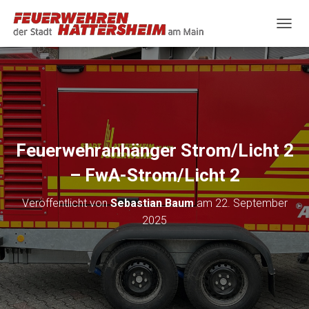
N
A
V
I
G
A
T
I
O
Feuerwehranhänger Strom/Licht 2
N
U
– FwA-Strom/Licht 2
M
S
Veröffentlicht von
Sebastian Baum
am
22. September
C
H
2025
A
L
T
E
N