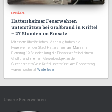
EINSÄTZE
Hattersheimer Feuerwehren
unterstützen bei Großbrand in Kriftel
– 27 Stunden im Einsatz
Mit einem überörtlichen Löschzug haben die
Feuerwehren der Stadt Hattersheim am Main am
Dienstag 19 Stunden lang die Einsatzkräfte bei einem
Großbrand in einem Gewerbeobjekt in der
Gutenbergstraße in Kriftel unterstützt. Am Donnerstag
waren nochmal
Weiterlesen
Unsere Feuerwehren