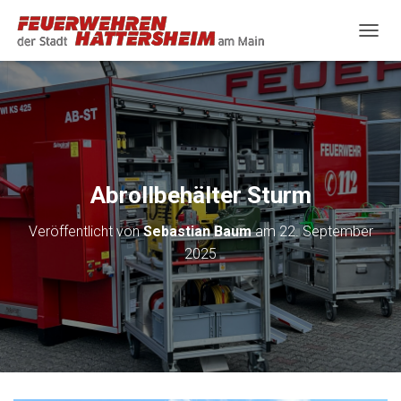
N
A
V
I
G
A
T
I
O
Abrollbehälter Sturm
N
U
Veröffentlicht von
Sebastian Baum
am
22. September
M
S
2025
C
H
A
L
T
E
N