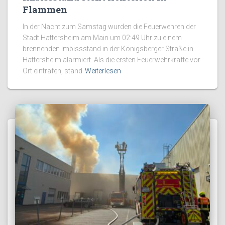
Flammen
In der Nacht zum Samstag wurden die Feuerwehren der
Stadt Hattersheim am Main um 02:49 Uhr zu einem
brennenden Imbissstand in der Königsberger Straße in
Hattersheim alarmiert. Als die ersten Feuerwehrkräfte vor
Ort eintrafen, stand
Weiterlesen