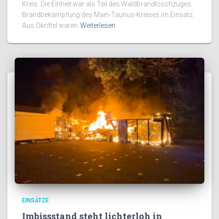
Kreis. Die Einheit war als Teil des Waldbrandlöschzuges
Brandbekämpfung des Main-Taunus-Kreises im Einsatz.
Aus Okriftel waren
Weiterlesen
EINSÄTZE
Imbissstand steht lichterloh in