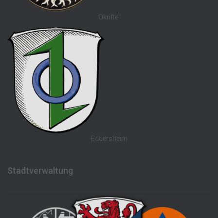
Okriftel
Eddersheim
Stadtverwaltung