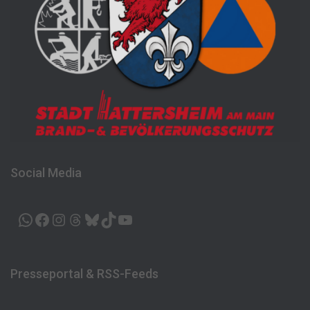
Social Media
WHATSAPP
FACEBOOK
INSTAGRAM
THREADS
BLUESKY
TIKTOK
YOUTUBE
Presseportal & RSS-Feeds