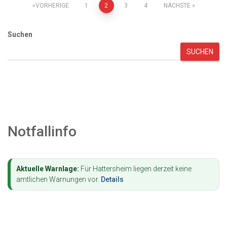
Seitennummerierung
VORHERIGE
1
2
3
4
NÄCHSTE
der
Suchen
Beiträge
SUCHEN
Notfallinfo
Aktuelle Warnlage:
Für Hattersheim liegen derzeit keine
amtlichen Warnungen vor.
Details