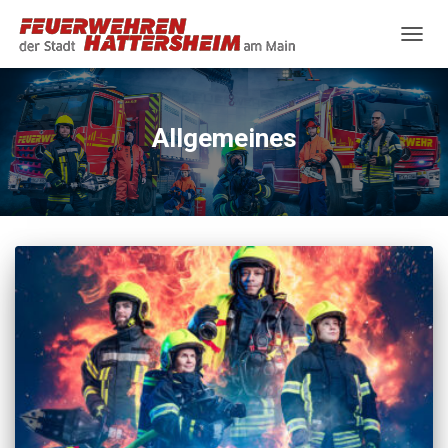
NAVIG
UMSC
Allgemeines