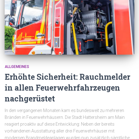
ALLGEMEINES
Erhöhte Sicherheit: Rauchmelder
in allen Feuerwehrfahrzeugen
nachgerüstet
In den vergangenen Monaten kam es bundesweit zu mehreren
Bränden in Feuerwehrhäusern. Die Stadt Hattersheim am Main
reagiert proaktiv auf diese Entwicklung: Neben der bereits
vorhandenen Ausstattung aller drei Feuerwehrhäuser mit
modernen Brandmeldeanlagen wurden nun zusätzlich sämtliche