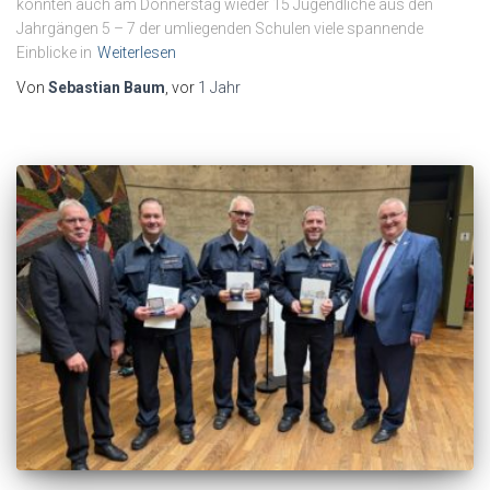
konnten auch am Donnerstag wieder 15 Jugendliche aus den
Jahrgängen 5 – 7 der umliegenden Schulen viele spannende
Einblicke in
Weiterlesen
Von
Sebastian Baum
, vor
1 Jahr