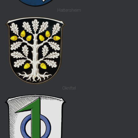
Hattersheim
Okriftel