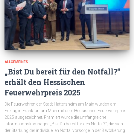
ALLGEMEINES
„Bist Du bereit für den Notfall?“
erhält den Hessischen
Feuerwehrpreis 2025
Die Feuerwehren der Stadt Hattersheim am Main wurden am
Freitag in Frankfurt am Main mit dem Hessischen Feuerwehrpreis
2025 ausgezeichnet. Prämiert wurde die umfangreiche
Informationskampagne „Bist Du bereit für den Notfall?“, die sich
der Stärkung der individuellen Notfallvorsorge in der Bevölkerung