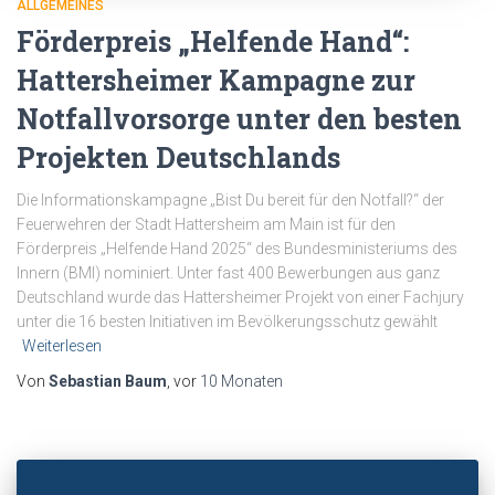
ALLGEMEINES
Förderpreis „Helfende Hand“:
Hattersheimer Kampagne zur
Notfallvorsorge unter den besten
Projekten Deutschlands
Die Informationskampagne „Bist Du bereit für den Notfall?“ der
Feuerwehren der Stadt Hattersheim am Main ist für den
Förderpreis „Helfende Hand 2025“ des Bundesministeriums des
Innern (BMI) nominiert. Unter fast 400 Bewerbungen aus ganz
Deutschland wurde das Hattersheimer Projekt von einer Fachjury
unter die 16 besten Initiativen im Bevölkerungsschutz gewählt
Weiterlesen
Von
Sebastian Baum
, vor
10 Monaten