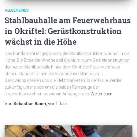
ALLGEMEINES
Stahlbauhalle am Feuerwehrhaus
in Okriftel: Gerüstkonstruktion
wächst in die Höhe
Das Fundament ist gegossen, die Stahlkonstruktion wächst in die
Höhe. Bis Ende der Woche soll die Aluminium-Gerüstkonstruktion
der neuen Stahlbauhalle hinter dem Okrifteler Feuerwehrhaus
stehen. Danach folgen die Fassadenverkleidung mit
Sandwichpaneelen und die Elektroarbeiten. In der Halle werden
zukünftig unter anderem die beiden Fahrzeuge der
Jugendfeuerwehren sowie ein Anhänger des
Weiterlesen
Von
Sebastian Baum
, vor
1 Jahr