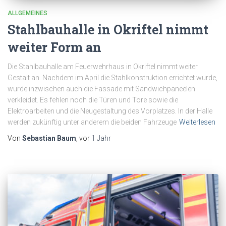
ALLGEMEINES
Stahlbauhalle in Okriftel nimmt
weiter Form an
Die Stahlbauhalle am Feuerwehrhaus in Okriftel nimmt weiter
Gestalt an. Nachdem im April die Stahlkonstruktion errichtet wurde,
wurde inzwischen auch die Fassade mit Sandwichpaneelen
verkleidet. Es fehlen noch die Türen und Tore sowie die
Elektroarbeiten und die Neugestaltung des Vorplatzes. In der Halle
werden zukünftig unter anderem die beiden Fahrzeuge
Weiterlesen
Von
Sebastian Baum
, vor
1 Jahr