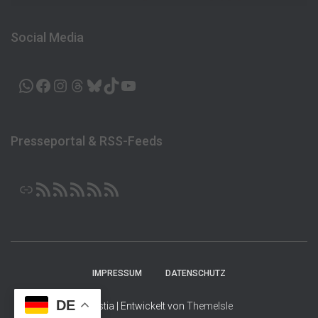
Social Media
WHATSAPP
FACEBOOK
INSTAGRAM
THREADS
BLUESKY
TIKTOK
YOUTUBE
Presseportal & RSS-Feeds
LINK
RSS-FEED
RSS-FEED
RSS-FEED
RSS-FEED
RSS-FEED
IMPRESSUM
DATENSCHUTZ
DE
Hestia | Entwickelt von
ThemeIsle