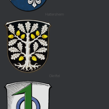
Hattersheim
Okriftel