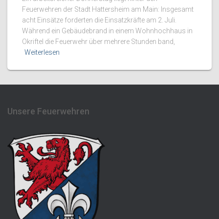
Feuerwehren der Stadt Hattersheim am Main: Insgesamt
acht Einsätze forderten die Einsatzkräfte am 2. Juli.
Während ein Gebäudebrand in einem Wohnhochhaus in
Okriftel die Feuerwehr über mehrere Stunden band,
Weiterlesen
Unsere Feuerwehren