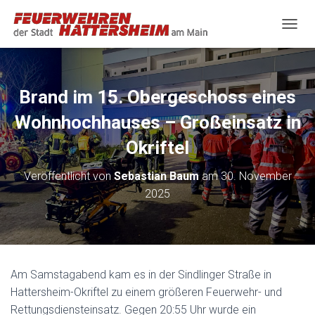
N
A
V
I
G
Brand im 15. Obergeschoss eines
A
T
Wohnhochhauses – Großeinsatz in
I
O
Okriftel
N
U
Veröffentlicht von
Sebastian Baum
am
30. November
M
2025
S
C
H
A
L
T
Am Samstagabend kam es in der Sindlinger Straße in
E
N
Hattersheim-Okriftel zu einem größeren Feuerwehr- und
Rettungsdiensteinsatz. Gegen 20:55 Uhr wurde ein