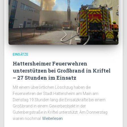
EINSÄTZE
Hattersheimer Feuerwehren
unterstützen bei Großbrand in Kriftel
– 27 Stunden im Einsatz
Mit einem überörtlichen Löschzug haben die
Feuerwehren der Stadt Hattersheim am Main am
Dienstag 19 Stunden lang die Einsatzkräfte bei einem
Großbrand in einem Gewerbeobjekt in der
Gutenbergstraße in Kriftel unterstützt. Am Donnerstag
waren nochmal
Weiterlesen