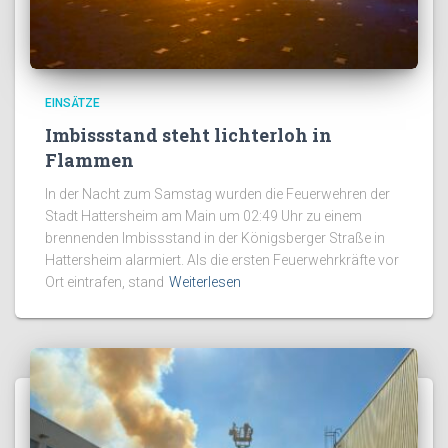
EINSÄTZE
Imbissstand steht lichterloh in
Flammen
In der Nacht zum Samstag wurden die Feuerwehren der
Stadt Hattersheim am Main um 02:49 Uhr zu einem
brennenden Imbissstand in der Königsberger Straße in
Hattersheim alarmiert. Als die ersten Feuerwehrkräfte vor
Ort eintrafen, stand
Weiterlesen