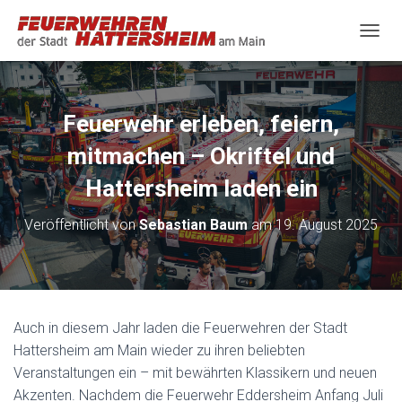
N
A
V
I
G
Feuerwehr erleben, feiern,
A
T
mitmachen – Okriftel und
I
O
Hattersheim laden ein
N
U
Veröffentlicht von
Sebastian Baum
am
19. August 2025
M
S
C
H
A
L
Auch in diesem Jahr laden die Feuerwehren der Stadt
T
Hattersheim am Main wieder zu ihren beliebten
E
N
Veranstaltungen ein – mit bewährten Klassikern und neuen
Akzenten. Nachdem die Feuerwehr Eddersheim Anfang Juli