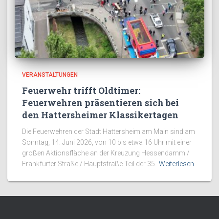
VERANSTALTUNGEN
Feuerwehr trifft Oldtimer:
Feuerwehren präsentieren sich bei
den Hattersheimer Klassikertagen
Die Feuerwehren der Stadt Hattersheim am Main sind am
Sonntag, 14. Juni 2026, von 10 bis etwa 16 Uhr mit einer
großen Aktionsfläche an der Kreuzung Hessendamm /
Frankfurter Straße / Hauptstraße Teil der 35.
Weiterlesen