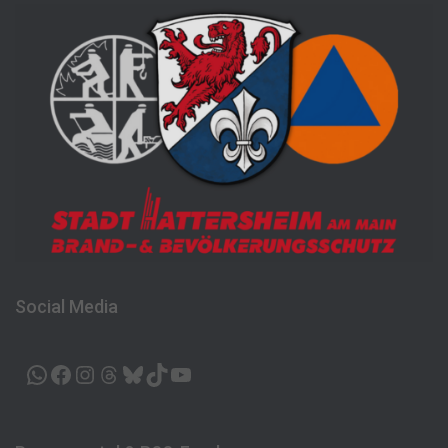
Social Media
WHATSAPP
FACEBOOK
INSTAGRAM
THREADS
BLUESKY
TIKTOK
YOUTUBE