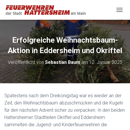
N
A
V
I
G
Erfolgreiche Weihnachtsbaum-
A
T
Aktion in Eddersheim und Okriftel
I
O
Veröffentlicht von
Sebastian Baum
am
12. Januar 2025
N
U
M
S
C
H
Spätestens nach dem Dreikönigstag war es wieder an der
A
Zeit, den Weihnachtsbaum abzuschmücken und die Kugeln
L
T
für den nächsten Advent sicher zu verpacken. In den beiden
E
Hattersheimer Stadtteilen Okriftel und Eddersheim
N
sammelten die Jugend- und Kinderfeuerwehren die