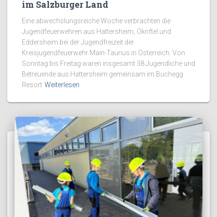
im Salzburger Land
Eine abwechslungsreiche Woche verbrachten die
Jugendfeuerwehren aus Hattersheim, Okriftel und
Eddersheim bei der Jugendfreizeit der
Kreisjugendfeuerwehr Main-Taunus in Österreich. Von
Sonntag bis Freitag waren insgesamt 38 Jugendliche und
Betreuende aus Hattersheim gemeinsam im Buchegg
Resort
Weiterlesen