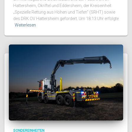
Hattersheim, Okriftel und Eddersheim, der Kreiseinheit
„Spezielle Rettung aus Höhen und Tiefen“ (SRHT) sowie
des DRK OV Hattersheim gefordert. Um 18:13 Uhr erfolgte
Weiterlesen
SONDEREINHEITEN