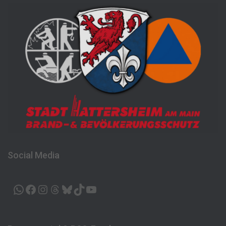
Social Media
WHATSAPP
FACEBOOK
INSTAGRAM
THREADS
BLUESKY
TIKTOK
YOUTUBE