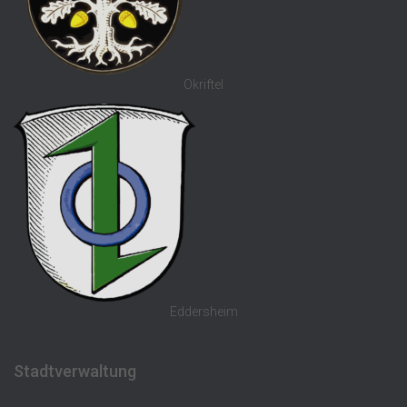
Okriftel
Eddersheim
Stadtverwaltung