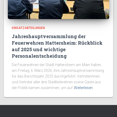
EINSATZABTEILUNGEN
Jahreshauptversammlung der
Feuerwehren Hattersheim: Rückblick
auf 2025 und wichtige
Personalentscheidung
Die Feuerwehren der Stadt Hattersheim am Main haben
am Freitag, 6. März 2026, ihre Jahreshauptversammlung
für das Berichtsjahr 2025 durchgeführt. Vertreterinnen
und Vertreter aller drei Stadtteilwehren sowie Gäste aus
der Politik kamen zusammen, um auf
Weiterlesen