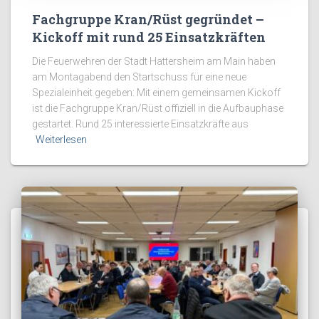
Fachgruppe Kran/Rüst gegründet –
Kickoff mit rund 25 Einsatzkräften
Die Feuerwehren der Stadt Hattersheim am Main haben
am Montagabend den Startschuss für eine neue
Spezialeinheit gegeben: Mit einem gemeinsamen Kickoff
ist die Fachgruppe Kran/Rüst offiziell in die Aufbauphase
gestartet. Rund 25 interessierte Einsatzkräfte aus
Weiterlesen