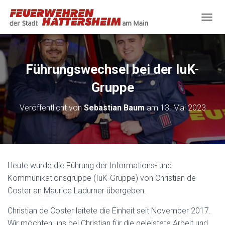
N
A
V
I
G
Führungswechsel bei der IuK-
A
T
Gruppe
I
O
Veröffentlicht von
Sebastian Baum
am
13. Mai 2023
N
U
M
S
C
H
Heute wurde die Führung der Informations- und
A
Kommunikationsgruppe (IuK-Gruppe) von Christian de
L
T
Coster an Maurice Ladurner übergeben.
E
N
Christian de Coster leitete die Einheit seit November 2017.
Wir möchten uns bei Christian für die geleistete Arbeit und